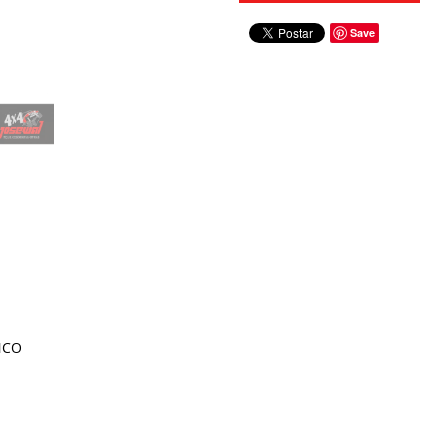
Save
NCO