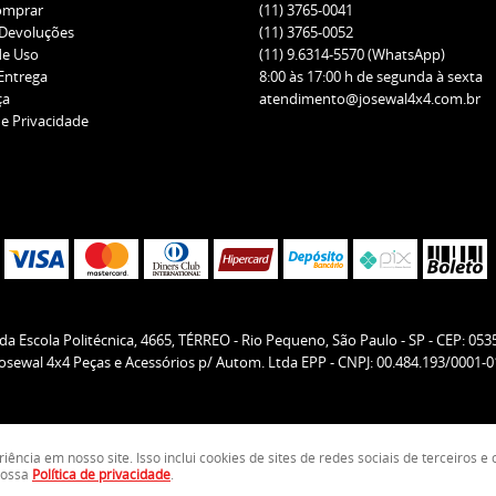
omprar
(11)
3765-0041
 Devoluções
(11)
3765-0052
de Uso
(11)
9.6314-5570
(WhatsApp)
 Entrega
8:00 às 17:00 h de segunda à sexta
ça
atendimento@josewal4x4.com.br
de Privacidade
da Escola Politécnica, 4665, TÉRREO
-
Rio Pequeno, São Paulo
-
SP
-
CEP: 053
Josewal 4x4 Peças e Acessórios p/ Autom. Ltda EPP - CNPJ: 00.484.193/0001-0
ncia em nosso site. Isso inclui cookies de sites de redes sociais de terceiros 
LOJA VIRTUAL CRIADA POR
 nossa
Política de privacidade
.