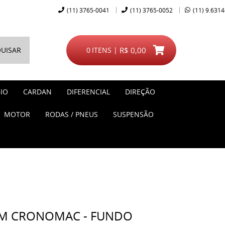
(11)
3765-0041
(11)
3765-0052
(11)
9.6314
UISAR
0
ITENS
R$ 0,00
IO
CARDAN
DIFERENCIAL
DIREÇÃO
MOTOR
RODAS / PNEUS
SUSPENSÃO
M CRONOMAC - FUNDO