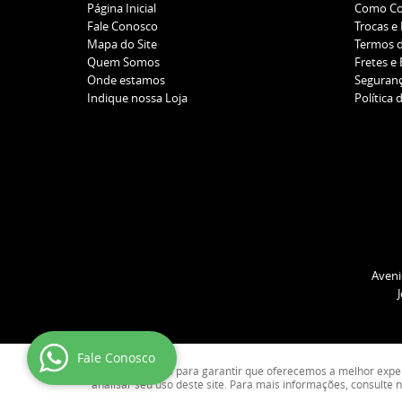
Página Inicial
Como C
Fale Conosco
Trocas e
Mapa do Site
Termos 
Quem Somos
Fretes e
Onde estamos
Seguran
Indique nossa Loja
Política 
Aveni
Fale Conosco
Usamos cookies para garantir que oferecemos a melhor experiê
analisar seu uso deste site. Para mais informações, consulte