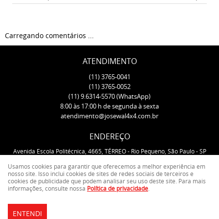
Carregando comentários ...
ATENDIMENTO
(11)
3765-0041
(11)
3765-0052
(11)
9.6314-5570
(WhatsApp)
8:00 às 17:00 h de segunda à sexta
atendimento@josewal4x4.com.br
ENDEREÇO
Avenida Escola Politécnica, 4665, TÉRREO
-
Rio Pequeno, São Paulo
-
SP
CEP: 05350-000
Usamos cookies para garantir que oferecemos a melhor experiência em
nosso site. Isso inclui cookies de sites de redes sociais de terceiros e
cookies de publicidade que podem analisar seu uso deste site. Para mais
LOJA VIRTUAL CRIADA POR
informações, consulte nossa
Política de privacidade
.
ENTENDI