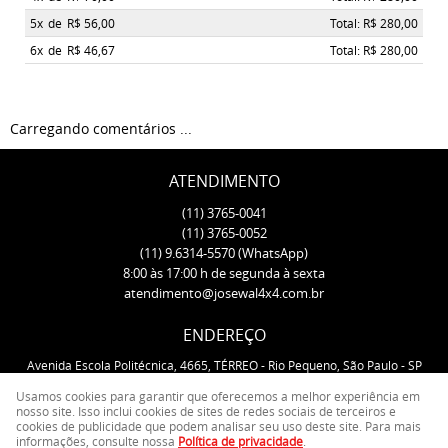
5x
de
R$ 56,00
Total: R$ 280,00
6x
de
R$ 46,67
Total: R$ 280,00
Carregando comentários ...
ATENDIMENTO
(11)
3765-0041
(11)
3765-0052
(11)
9.6314-5570
(WhatsApp)
8:00 às 17:00 h de segunda à sexta
atendimento@josewal4x4.com.br
ENDEREÇO
Avenida Escola Politécnica, 4665, TÉRREO
-
Rio Pequeno, São Paulo
-
SP
CEP: 05350-000
Usamos cookies para garantir que oferecemos a melhor experiência em
nosso site. Isso inclui cookies de sites de redes sociais de terceiros e
cookies de publicidade que podem analisar seu uso deste site. Para mais
LOJA VIRTUAL CRIADA POR
informações, consulte nossa
Política de privacidade
.