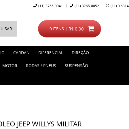
(11)
3765-0041
(11)
3765-0052
(11)
9.6314
UISAR
0
ITENS
R$ 0,00
IO
CARDAN
DIFERENCIAL
DIREÇÃO
MOTOR
RODAS / PNEUS
SUSPENSÃO
EO JEEP WILLYS MILITAR