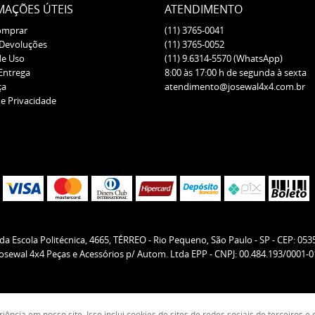
MAÇÕES ÚTEIS
ATENDIMENTO
omprar
(11)
3765-0041
 Devoluções
(11)
3765-0052
de Uso
(11)
9.6314-5570
(WhatsApp)
 Entrega
8:00 às 17:00 h de segunda à sexta
ça
atendimento@josewal4x4.com.br
de Privacidade
da Escola Politécnica, 4665, TÉRREO
-
Rio Pequeno, São Paulo
-
SP
-
CEP: 053
Josewal 4x4 Peças e Acessórios p/ Autom. Ltda EPP - CNPJ: 00.484.193/0001-0
ncia em nosso site. Isso inclui cookies de sites de redes sociais de terceiros 