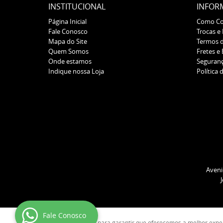
INSTITUCIONAL
INFOR
Página Inicial
Como C
Fale Conosco
Trocas e
Mapa do Site
Termos 
Quem Somos
Fretes e
Onde estamos
Seguran
Indique nossa Loja
Política 
Aveni
Fale Conosco
Usamos cookies para garantir que oferecemos a melhor experiê