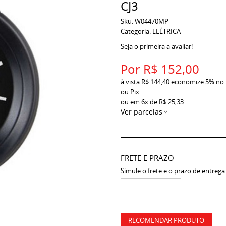
CJ3
Sku:
W04470MP
Categoria:
ELÉTRICA
Seja o primeira a avaliar!
Por
R$ 152,00
à vista
R$ 144,40
economize
5%
no
ou Pix
ou em
6x
de
R$ 25,33
Ver parcelas
FRETE E PRAZO
Simule o frete e o prazo de entrega
RECOMENDAR PRODUTO