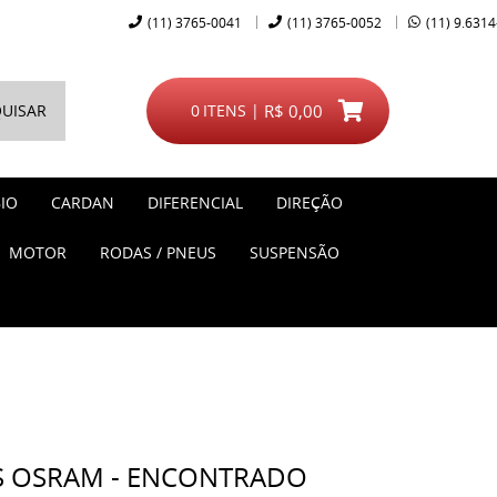
(11)
3765-0041
(11)
3765-0052
(11)
9.6314
UISAR
0
ITENS
R$ 0,00
IO
CARDAN
DIFERENCIAL
DIREÇÃO
MOTOR
RODAS / PNEUS
SUSPENSÃO
S OSRAM - ENCONTRADO