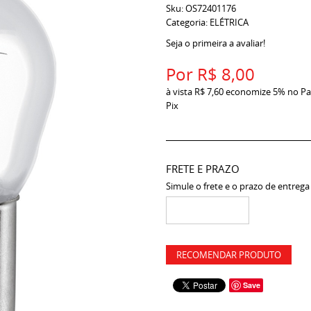
Sku:
OS72401176
Categoria:
ELÉTRICA
Seja o primeira a avaliar!
Por
R$ 8,00
à vista
R$ 7,60
economize
5%
no Pa
Pix
FRETE E PRAZO
Simule o frete e o prazo de entrega
RECOMENDAR PRODUTO
Save