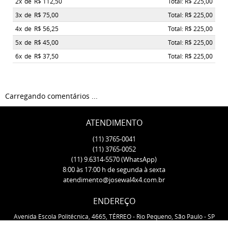
2x
de
R$ 112,50
Total: R$ 225,00
3x
de
R$ 75,00
Total: R$ 225,00
4x
de
R$ 56,25
Total: R$ 225,00
5x
de
R$ 45,00
Total: R$ 225,00
6x
de
R$ 37,50
Total: R$ 225,00
Carregando comentários ...
ATENDIMENTO
(11)
3765-0041
(11)
3765-0052
(11)
9.6314-5570
(WhatsApp)
8:00 às 17:00 h de segunda à sexta
atendimento@josewal4x4.com.br
ENDEREÇO
Avenida Escola Politécnica, 4665, TÉRREO
-
Rio Pequeno, São Paulo
-
SP
CEP: 05350-000