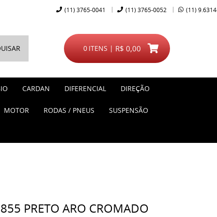
(11)
3765-0041
(11)
3765-0052
(11)
9.6314
UISAR
0
ITENS
R$ 0,00
IO
CARDAN
DIFERENCIAL
DIREÇÃO
MOTOR
RODAS / PNEUS
SUSPENSÃO
- 855 PRETO ARO CROMADO