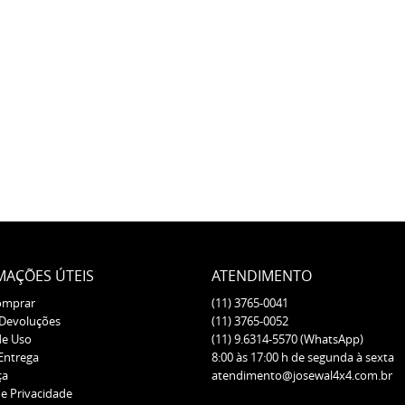
MAÇÕES ÚTEIS
ATENDIMENTO
omprar
(11)
3765-0041
 Devoluções
(11)
3765-0052
de Uso
(11)
9.6314-5570
(WhatsApp)
 Entrega
8:00 às 17:00 h de segunda à sexta
ça
atendimento@josewal4x4.com.br
de Privacidade