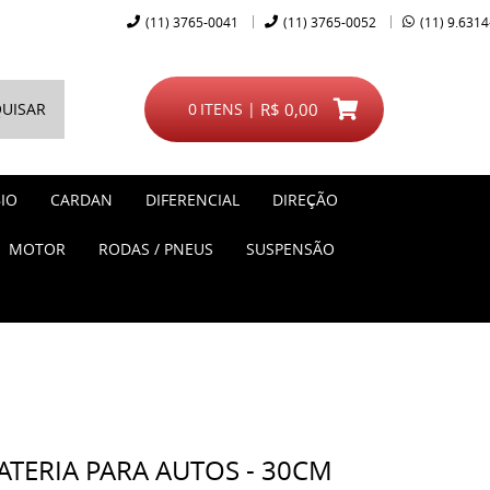
(11)
3765-0041
(11)
3765-0052
(11)
9.6314
UISAR
0
ITENS
R$ 0,00
IO
CARDAN
DIFERENCIAL
DIREÇÃO
MOTOR
RODAS / PNEUS
SUSPENSÃO
TERIA PARA AUTOS - 30CM