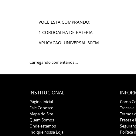
VOCÊ ESTA COMPRANDO;
1 CORDOALHA DE BATERIA
APLICACAO: UNIVERSAL 30CM
Carregando comentários ...
INSTITUCIONAL
INFOR
Página Inicial
Como C
Fale Conosco
Trocas e
Mapa do Site
Termos 
Quem Somos
Fretes e
Onde estamos
Seguran
Indique nossa Loja
Política 