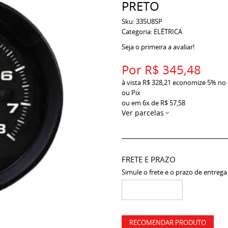
PRETO
Sku:
335U8SP
Categoria:
ELÉTRICA
Seja o primeira a avaliar!
Por
R$ 345,48
à vista
R$ 328,21
economize
5%
no
ou Pix
ou em
6x
de
R$ 57,58
Ver parcelas
FRETE E PRAZO
Simule o frete e o prazo de entrega
RECOMENDAR PRODUTO