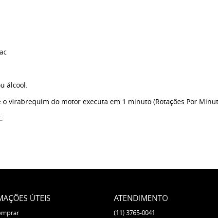
ac
u álcool.
e o virabrequim do motor executa em 1 minuto (Rotações Por Minut
.
MAÇÕES ÚTEIS
ATENDIMENTO
omprar
(11)
3765-0041