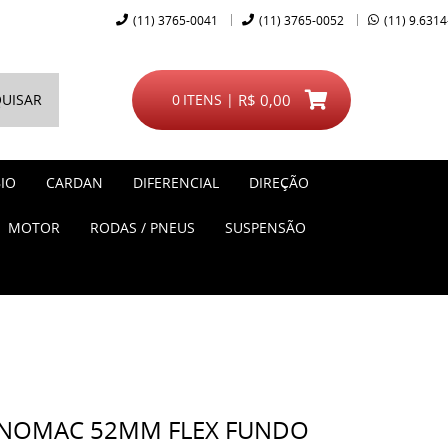
(11)
3765-0041
(11)
3765-0052
(11)
9.6314
UISAR
0
ITENS
R$ 0,00
IO
CARDAN
DIFERENCIAL
DIREÇÃO
MOTOR
RODAS / PNEUS
SUSPENSÃO
NOMAC 52MM FLEX FUNDO