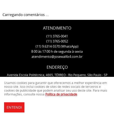
Carregando comentários ...
ATENDIMENTO
(11)
3765-0041
(11)
3765-0052
(11)
9.6314-5570
(WhatsApp)
8:00 às 17:00 h de segunda à sexta
atendimento@josewal4x4.com.br
ENDEREÇO
Avenida Escola Politécnica, 4665, TÉRREO
-
Rio Pequeno, São Paulo
-
SP
CEP: 05350-000
Usamos cookies para garantir que oferecemos a melhor experiência em
nosso site. Isso inclui cookies de sites de redes sociais de terceiros e
cookies de publicidade que podem analisar seu uso deste site. Para mais
LOJA VIRTUAL CRIADA POR
informações, consulte nossa
Política de privacidade
.
ENTENDI