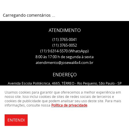
Carregando comentários ...
ATENDIMENTO
(11)
3765-0041
(11)
3765-0052
(11)
9.6314-5570
(WhatsApp)
8:00 às 17:00 h de segunda à sexta
atendimento@josewal4x4.com.br
ENDEREÇO
Avenida Escola Politécnica, 4665, TÉRREO
-
Rio Pequeno, São Paulo
-
SP
CEP: 05350-000
Usamos cookies para garantir que oferecemos a melhor experiência em
nosso site. Isso inclui cookies de sites de redes sociais de terceiros e
cookies de publicidade que podem analisar seu uso deste site. Para mais
LOJA VIRTUAL CRIADA POR
informações, consulte nossa
Política de privacidade
.
ENTENDI