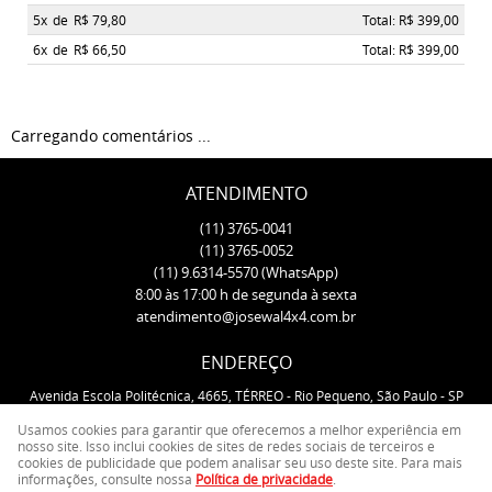
5x
de
R$ 79,80
Total: R$ 399,00
6x
de
R$ 66,50
Total: R$ 399,00
Carregando comentários ...
ATENDIMENTO
(11)
3765-0041
(11)
3765-0052
(11)
9.6314-5570
(WhatsApp)
8:00 às 17:00 h de segunda à sexta
atendimento@josewal4x4.com.br
ENDEREÇO
Avenida Escola Politécnica, 4665, TÉRREO
-
Rio Pequeno, São Paulo
-
SP
CEP: 05350-000
Usamos cookies para garantir que oferecemos a melhor experiência em
nosso site. Isso inclui cookies de sites de redes sociais de terceiros e
cookies de publicidade que podem analisar seu uso deste site. Para mais
LOJA VIRTUAL CRIADA POR
informações, consulte nossa
Política de privacidade
.