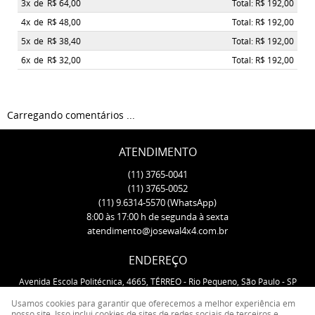
3x
de
R$ 64,00
Total: R$ 192,00
4x
de
R$ 48,00
Total: R$ 192,00
5x
de
R$ 38,40
Total: R$ 192,00
6x
de
R$ 32,00
Total: R$ 192,00
Carregando comentários ...
ATENDIMENTO
(11)
3765-0041
(11)
3765-0052
(11)
9.6314-5570
(WhatsApp)
8:00 às 17:00 h de segunda à sexta
atendimento@josewal4x4.com.br
ENDEREÇO
Avenida Escola Politécnica, 4665, TÉRREO
-
Rio Pequeno, São Paulo
-
SP
CEP: 05350-000
Usamos cookies para garantir que oferecemos a melhor experiência em
nosso site. Isso inclui cookies de sites de redes sociais de terceiros e