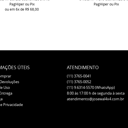
PagHiper ou Pix
PagHiper ou Pix
ou em
6x
de
R$ 68,00
MAÇÕES ÚTEIS
ATENDIMENTO
omprar
(11)
3765-0041
 Devoluções
(11)
3765-0052
de Uso
(11)
9.6314-5570
(WhatsApp)
 Entrega
8:00 às 17:00 h de segunda à sexta
ça
atendimento@josewal4x4.com.br
de Privacidade