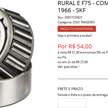
RURAL E F75 - CO
1966 - SKF
Sku:
25877/25821
Categoria:
EIXO TRASEIRO
PRODUTO INDISPONÍVEL
Seja o primeira a avaliar!
Por
R$ 54,00
à vista
R$ 51,30
economize
5%
no P
ou Pix
ou em
2x
de
R$ 27,00
Ver parcelas
FRETE E PRAZO
Simule o frete e o prazo de entrega