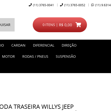
(11)
3765-0041
(11)
3765-0052
(11)
9.6314
UISAR
0
ITENS
R$ 0,00
IO
CARDAN
DIFERENCIAL
DIREÇÃO
MOTOR
RODAS / PNEUS
SUSPENSÃO
DA TRASEIRA WILLYS JEEP