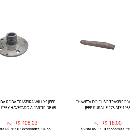
DA RODA TRASEIRA WILLYS JEEP
CHAVETA DO CUBO TRASEIRO W
 F75 CHAVETADO A PARTIR DE 65
JEEP RURAL E F75 ATÉ 196
R$ 408,03
R$ 18,00
Por
Por
ista
R$ 387,63
economize
5%
no
à vista
R$ 17,10
economize
5