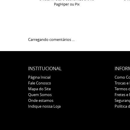
PagHiper ou Pix
Carregando comentários ...
INSTITUCIONAL
INFOR
Página Inicial
Como C
Fale Conosco
Trocas e
Mapa do Site
Termos 
Quem Somos
Fretes e
Onde estamos
Seguran
Indique nossa Loja
Política 