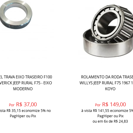
L TRAVA EIXO TRASEIRO F100
ROLAMENTO DA RODA TRASE
ERICK JEEP RURAL F75 - EIXO
WILLYS JEEP RURAL F75 1967 1
MODERNO
KOYO
R$ 37,00
R$ 149,00
Por
Por
ista
R$ 35,15
economize
5%
no
à vista
R$ 141,55
economize
5
PagHiper ou Pix
PagHiper ou Pix
ou em
6x
de
R$ 24,83