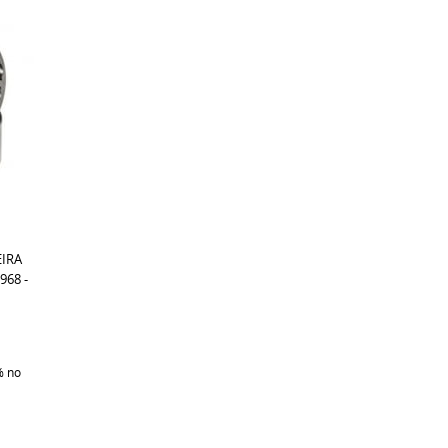
IRA
968 -
%
no