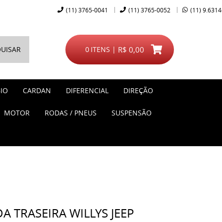
(11)
3765-0041
(11)
3765-0052
(11)
9.6314
UISAR
0
ITENS
R$ 0,00
IO
CARDAN
DIFERENCIAL
DIREÇÃO
MOTOR
RODAS / PNEUS
SUSPENSÃO
 TRASEIRA WILLYS JEEP