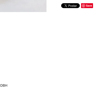
Save
- DBH