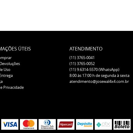
MAÇÕES ÚTEIS
ATENDIMENTO
omprar
(11)
3765-0041
 Devoluções
(11)
3765-0052
de Uso
(11)
9.6314-5570
(WhatsApp)
 Entrega
8:00 às 17:00 h de segunda à sexta
ça
atendimento@josewal4x4.com.br
de Privacidade