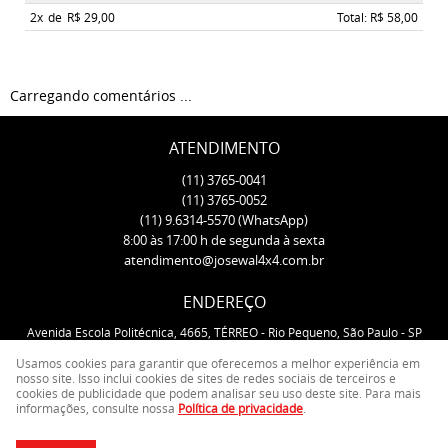
2x
de
R$ 29,00
Total: R$ 58,00
Carregando comentários ...
ATENDIMENTO
(11)
3765-0041
(11)
3765-0052
(11)
9.6314-5570
(WhatsApp)
8:00 às 17:00 h de segunda à sexta
atendimento@josewal4x4.com.br
ENDEREÇO
Avenida Escola Politécnica, 4665, TÉRREO
-
Rio Pequeno, São Paulo
-
SP
CEP: 05350-000
Usamos cookies para garantir que oferecemos a melhor experiência em
nosso site. Isso inclui cookies de sites de redes sociais de terceiros e
cookies de publicidade que podem analisar seu uso deste site. Para mais
LOJA VIRTUAL CRIADA POR
informações, consulte nossa
Política de privacidade
.