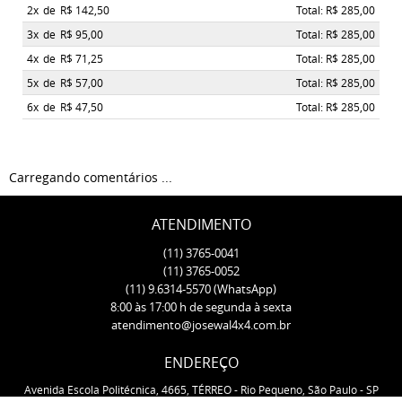
2x
de
R$ 142,50
Total: R$ 285,00
3x
de
R$ 95,00
Total: R$ 285,00
4x
de
R$ 71,25
Total: R$ 285,00
5x
de
R$ 57,00
Total: R$ 285,00
6x
de
R$ 47,50
Total: R$ 285,00
Carregando comentários ...
ATENDIMENTO
(11)
3765-0041
(11)
3765-0052
(11)
9.6314-5570
(WhatsApp)
8:00 às 17:00 h de segunda à sexta
atendimento@josewal4x4.com.br
ENDEREÇO
Avenida Escola Politécnica, 4665, TÉRREO
-
Rio Pequeno, São Paulo
-
SP