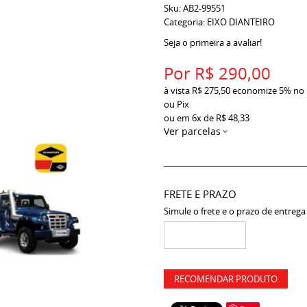
Sku:
AB2-99551
Categoria:
EIXO DIANTEIRO
Seja o primeira a avaliar!
Por
R$ 290,00
à vista
R$ 275,50
economize
5%
no
ou Pix
ou em
6x
de
R$ 48,33
Ver parcelas
FRETE E PRAZO
Simule o frete e o prazo de entrega
RECOMENDAR PRODUTO