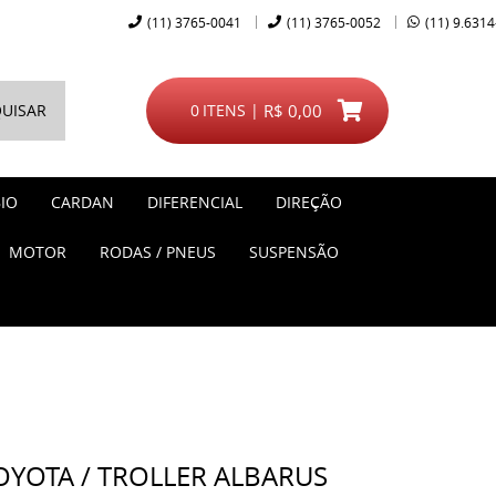
(11)
3765-0041
(11)
3765-0052
(11)
9.6314
UISAR
0
ITENS
R$ 0,00
IO
CARDAN
DIFERENCIAL
DIREÇÃO
MOTOR
RODAS / PNEUS
SUSPENSÃO
YOTA / TROLLER ALBARUS