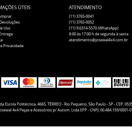
MAÇÕES ÚTEIS
ATENDIMENTO
omprar
(11)
3765-0041
 Devoluções
(11)
3765-0052
de Uso
(11)
9.6314-5570
(WhatsApp)
 Entrega
8:00 às 17:00 h de segunda à sexta
ça
atendimento@josewal4x4.com.br
de Privacidade
da Escola Politécnica, 4665, TÉRREO
-
Rio Pequeno, São Paulo
-
SP
-
CEP: 053
Josewal 4x4 Peças e Acessórios p/ Autom. Ltda EPP - CNPJ: 00.484.193/0001-0