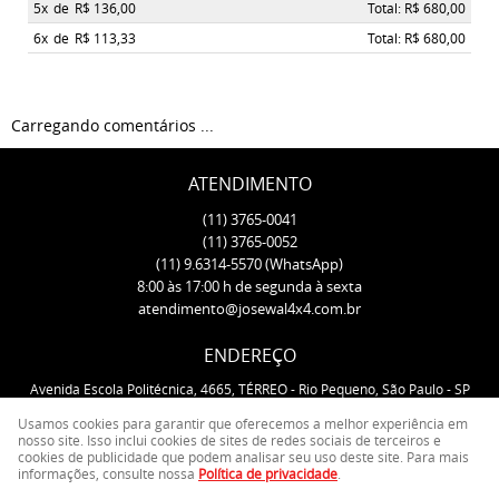
5x
de
R$ 136,00
Total: R$ 680,00
6x
de
R$ 113,33
Total: R$ 680,00
Carregando comentários ...
ATENDIMENTO
(11)
3765-0041
(11)
3765-0052
(11)
9.6314-5570
(WhatsApp)
8:00 às 17:00 h de segunda à sexta
atendimento@josewal4x4.com.br
ENDEREÇO
Avenida Escola Politécnica, 4665, TÉRREO
-
Rio Pequeno, São Paulo
-
SP
CEP: 05350-000
Usamos cookies para garantir que oferecemos a melhor experiência em
nosso site. Isso inclui cookies de sites de redes sociais de terceiros e
cookies de publicidade que podem analisar seu uso deste site. Para mais
LOJA VIRTUAL CRIADA POR
informações, consulte nossa
Política de privacidade
.