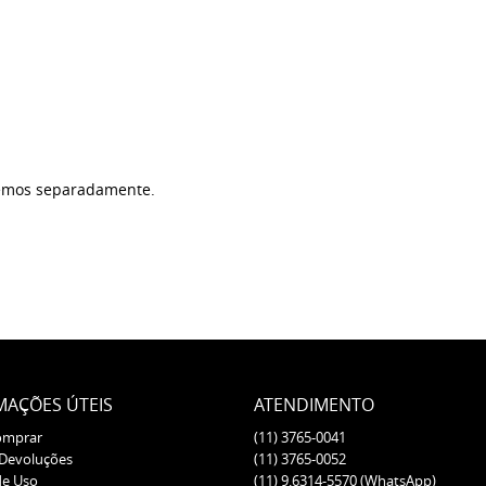
ndemos separadamente.
MAÇÕES ÚTEIS
ATENDIMENTO
omprar
(11)
3765-0041
 Devoluções
(11)
3765-0052
de Uso
(11)
9.6314-5570
(WhatsApp)