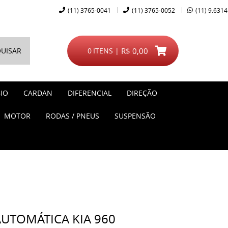
(11)
3765-0041
(11)
3765-0052
(11)
9.6314
UISAR
0
ITENS
R$ 0,00
IO
CARDAN
DIFERENCIAL
DIREÇÃO
MOTOR
RODAS / PNEUS
SUSPENSÃO
AUTOMÁTICA KIA 960