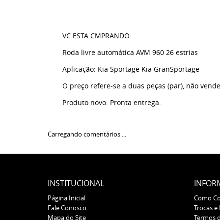
VC ESTA CMPRANDO:
Roda livre automática AVM 960 26 estrias
Aplicação: Kia Sportage Kia GranSportage
O preço refere-se a duas peças (par), não ve
Produto novo. Pronta entrega.
Carregando comentários ...
INSTITUCIONAL
INFOR
Página Inicial
Como C
Fale Conosco
Trocas e
Mapa do Site
Termos 