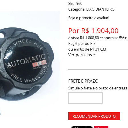
Sku:
960
Categoria:
EIXO DIANTEIRO
Seja o primeira a avaliar!
Por
R$ 1.904,00
à vista
R$ 1.808,80
economize
5%
n
PagHiper ou Pix
ou em
6x
de
R$ 317,33
Ver parcelas
FRETE E PRAZO
Simule o frete e o prazo de entrega
RECOMENDAR PRODUTO