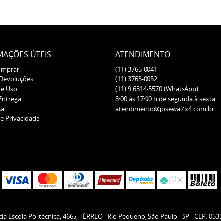
MAÇÕES ÚTEIS
ATENDIMENTO
omprar
(11)
3765-0041
 Devoluções
(11)
3765-0052
de Uso
(11)
9.6314-5570
(WhatsApp)
 Entrega
8:00 às 17:00 h de segunda à sexta
ça
atendimento@josewal4x4.com.br
de Privacidade
da Escola Politécnica, 4665, TÉRREO
-
Rio Pequeno, São Paulo
-
SP
-
CEP: 053