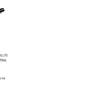
ILLYS
NTRAL
%
no