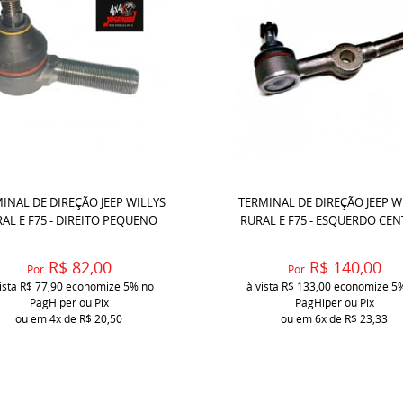
INAL DE DIREÇÃO JEEP WILLYS
TERMINAL DE DIREÇÃO JEEP W
AL E F75 - DIREITO PEQUENO
RURAL E F75 - ESQUERDO CE
R$ 82,00
R$ 140,00
Por
Por
ista
R$ 77,90
economize
5%
no
à vista
R$ 133,00
economize
5
PagHiper ou Pix
PagHiper ou Pix
ou em
4x
de
R$ 20,50
ou em
6x
de
R$ 23,33