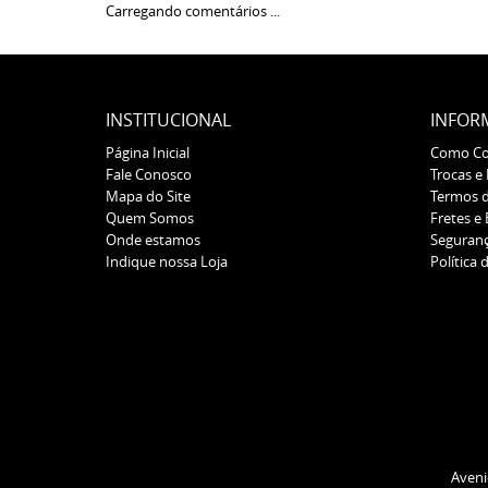
Carregando comentários ...
INSTITUCIONAL
INFOR
Página Inicial
Como C
Fale Conosco
Trocas e
Mapa do Site
Termos 
Quem Somos
Fretes e
Onde estamos
Seguran
Indique nossa Loja
Política 
Aveni