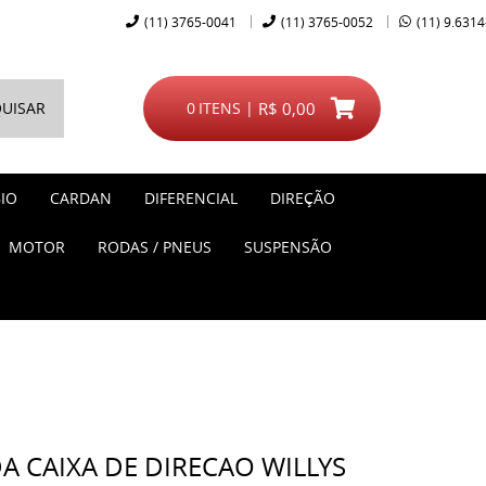
(11)
3765-0041
(11)
3765-0052
(11)
9.6314
UISAR
0
ITENS
R$ 0,00
IO
CARDAN
DIFERENCIAL
DIREÇÃO
MOTOR
RODAS / PNEUS
SUSPENSÃO
A CAIXA DE DIRECAO WILLYS