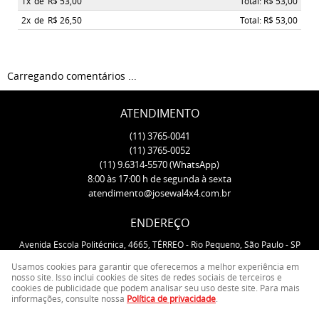
1x
de
R$ 53,00
Total: R$ 53,00
2x
de
R$ 26,50
Total: R$ 53,00
Carregando comentários ...
ATENDIMENTO
(11)
3765-0041
(11)
3765-0052
(11)
9.6314-5570
(WhatsApp)
8:00 às 17:00 h de segunda à sexta
atendimento@josewal4x4.com.br
ENDEREÇO
Avenida Escola Politécnica, 4665, TÉRREO
-
Rio Pequeno, São Paulo
-
SP
CEP: 05350-000
Usamos cookies para garantir que oferecemos a melhor experiência em
nosso site. Isso inclui cookies de sites de redes sociais de terceiros e
cookies de publicidade que podem analisar seu uso deste site. Para mais
LOJA VIRTUAL CRIADA POR
informações, consulte nossa
Política de privacidade
.