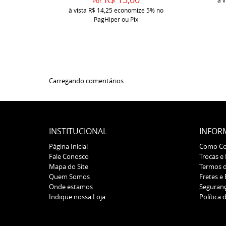
à v
Por
à vista
R$ 14,25
economize
5%
no
PagHiper ou Pix
Carregando comentários ...
INSTITUCIONAL
INFOR
Página Inicial
Como C
Fale Conosco
Trocas e
Mapa do Site
Termos 
Quem Somos
Fretes e
Onde estamos
Seguran
Indique nossa Loja
Política 