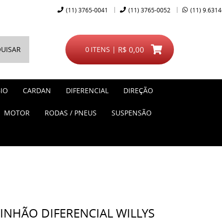
(11)
3765-0041
(11)
3765-0052
(11)
9.6314
UISAR
0
ITENS
R$ 0,00
IO
CARDAN
DIFERENCIAL
DIREÇÃO
MOTOR
RODAS / PNEUS
SUSPENSÃO
NHÃO DIFERENCIAL WILLYS