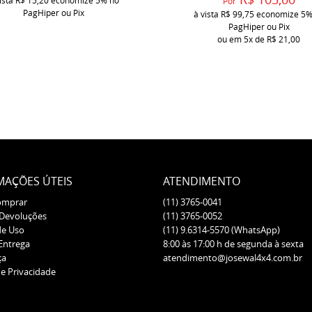
ista
R$ 15,20
economize
5%
no
Por
PagHiper ou Pix
à vista
R$ 99,75
economize
5
PagHiper ou Pix
ou em
5x
de
R$ 21,00
MAÇÕES ÚTEIS
ATENDIMENTO
omprar
(11)
3765-0041
 Devoluções
(11)
3765-0052
de Uso
(11)
9.6314-5570
(WhatsApp)
 Entrega
8:00 às 17:00 h de segunda à sexta
ça
atendimento@josewal4x4.com.br
de Privacidade