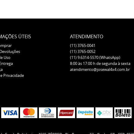
MAÇÕES ÚTEIS
ATENDIMENTO
omprar
(11)
3765-0041
 Devoluções
(11)
3765-0052
de Uso
(11)
9.6314-5570
(WhatsApp)
 Entrega
8:00 às 17:00 h de segunda à sexta
ça
atendimento@josewal4x4.com.br
de Privacidade