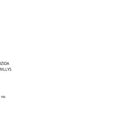
UZIDA
WILLYS
%
no