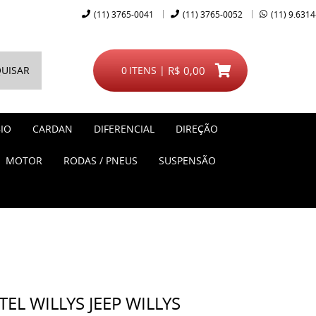
(11)
3765-0041
(11)
3765-0052
(11)
9.6314
UISAR
0
ITENS
R$ 0,00
IO
CARDAN
DIFERENCIAL
DIREÇÃO
MOTOR
RODAS / PNEUS
SUSPENSÃO
EL WILLYS JEEP WILLYS