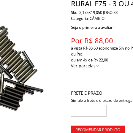
RURAL F75 - 3 OU
Sku:
3,175X19,050 JOGO 88
Categoria:
CÂMBIO
Seja o primeira a avaliar!
Por
R$ 88,00
à vista
R$ 83,60
economize
5%
no P
ou Pix
ou em
4x
de
R$ 22,00
Ver parcelas
FRETE E PRAZO
Simule o frete e o prazo de entrega
RECOMENDAR PRODUTO