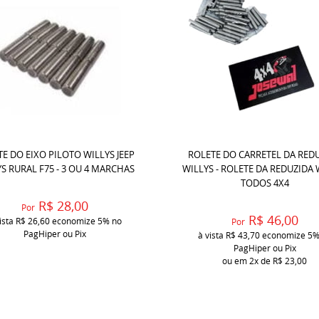
E DO EIXO PILOTO WILLYS JEEP
ROLETE DO CARRETEL DA RED
S RURAL F75 - 3 OU 4 MARCHAS
WILLYS - ROLETE DA REDUZIDA 
TODOS 4X4
R$ 28,00
Por
R$ 46,00
ista
R$ 26,60
economize
5%
no
Por
PagHiper ou Pix
à vista
R$ 43,70
economize
5
PagHiper ou Pix
ou em
2x
de
R$ 23,00