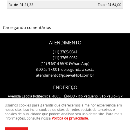
3x
de
R$ 21,33
Total: R$ 64,00
Carregando comentários ...
ATENDIMENTO
(11)
3765-0041
(11)
3765-0052
(11)
9.6314-5570
(WhatsApp)
8:00 às 17:00 h de segunda à sexta
atendimento@josewal4x4.com.br
ENDEREÇO
Avenida Escola Politécnica, 4665, TÉRREO
-
Rio Pequeno, São Paulo
-
SP
CEP: 05350-000
Usamos cookies para garantir que oferecemos a melhor experiência em
nosso site. Isso inclui cookies de sites de redes sociais de terceiros e
cookies de publicidade que podem analisar seu uso deste site. Para mais
LOJA VIRTUAL CRIADA POR
informações, consulte nossa
Política de privacidade
.