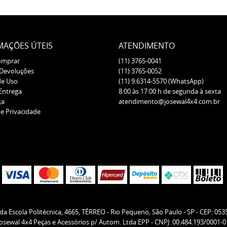
MAÇÕES ÚTEIS
ATENDIMENTO
omprar
(11)
3765-0041
 Devoluções
(11)
3765-0052
de Uso
(11)
9.6314-5570
(WhatsApp)
 Entrega
8:00 às 17:00 h de segunda à sexta
ça
atendimento@josewal4x4.com.br
de Privacidade
da Escola Politécnica, 4665, TÉRREO
-
Rio Pequeno, São Paulo
-
SP
-
CEP: 053
Josewal 4x4 Peças e Acessórios p/ Autom. Ltda EPP - CNPJ: 00.484.193/0001-0