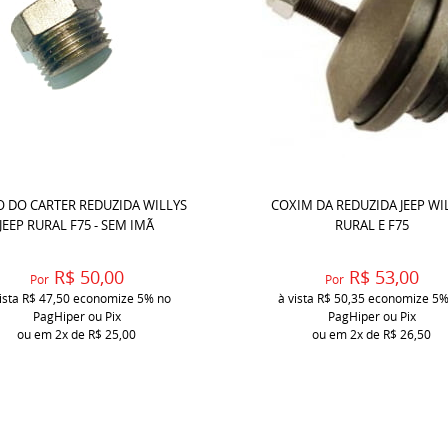
O DO CARTER REDUZIDA WILLYS
COXIM DA REDUZIDA JEEP WI
JEEP RURAL F75 - SEM IMÃ
RURAL E F75
R$ 50,00
R$ 53,00
Por
Por
ista
R$ 47,50
economize
5%
no
à vista
R$ 50,35
economize
5
PagHiper ou Pix
PagHiper ou Pix
ou em
2x
de
R$ 25,00
ou em
2x
de
R$ 26,50