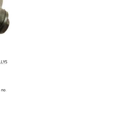
LLYS
%
no