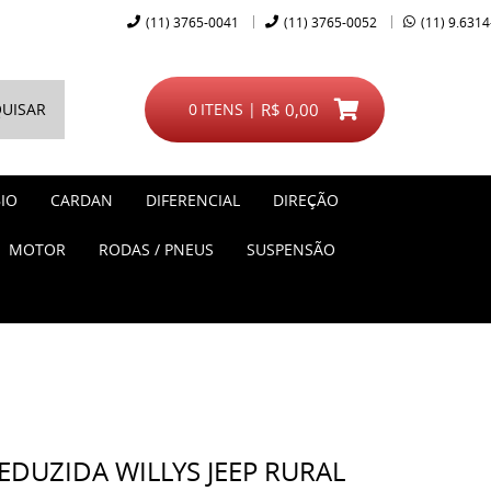
(11)
3765-0041
(11)
3765-0052
(11)
9.6314
UISAR
0
ITENS
R$ 0,00
IO
CARDAN
DIFERENCIAL
DIREÇÃO
MOTOR
RODAS / PNEUS
SUSPENSÃO
DUZIDA WILLYS JEEP RURAL