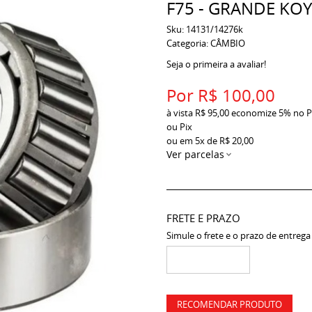
F75 - GRANDE KO
Sku:
14131/14276k
Categoria:
CÂMBIO
Seja o primeira a avaliar!
Por
R$ 100,00
à vista
R$ 95,00
economize
5%
no P
ou Pix
ou em
5x
de
R$ 20,00
Ver parcelas
FRETE E PRAZO
Simule o frete e o prazo de entrega
RECOMENDAR PRODUTO