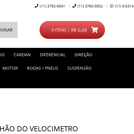
(11)
3765-0041
(11)
3765-0052
(11)
9.6314
UISAR
0
ITENS
R$ 0,00
IO
CARDAN
DIFERENCIAL
DIREÇÃO
MOTOR
RODAS / PNEUS
SUSPENSÃO
NHÃO DO VELOCIMETRO