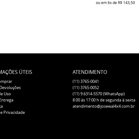
ou em
6x
de
R$ 143,50
MAÇÕES ÚTEIS
ATENDIMENTO
omprar
(11)
3765-0041
 Devoluções
(11)
3765-0052
de Uso
(11)
9.6314-5570
(WhatsApp)
 Entrega
8:00 às 17:00 h de segunda à sexta
ça
atendimento@josewal4x4.com.br
de Privacidade