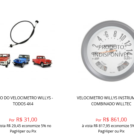
O DO VELOCIMETRO WILLYS -
VELOCIMETRO WILLYS INSTRU
TODOS 4X4
COMBINADO WILLTEC
R$ 31,00
R$ 861,00
Por
Por
ista
R$ 29,45
economize
5%
no
à vista
R$ 817,95
economize
5
PagHiper ou Pix
PagHiper ou Pix