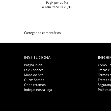
PagHiper ou Pix
ou em
3x
de
R$ 23,33
Carregando comentários ...
INSTITUCIONAL
INFOR
Página Inicial
Como C
Fale Conosco
Trocas e
Mapa do Site
Termos 
Quem Somos
Fretes e
Onde estamos
Seguran
Indique nossa Loja
Política 