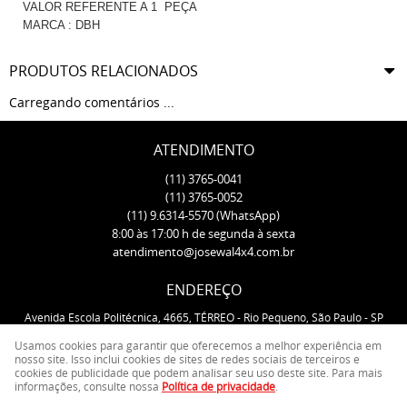
VALOR REFERENTE A 1 PEÇA
MARCA : DBH
PRODUTOS RELACIONADOS
Carregando comentários ...
ATENDIMENTO
(11)
3765-0041
(11)
3765-0052
(11)
9.6314-5570
(WhatsApp)
8:00 às 17:00 h de segunda à sexta
atendimento@josewal4x4.com.br
ENDEREÇO
Avenida Escola Politécnica, 4665, TÉRREO
-
Rio Pequeno, São Paulo
-
SP
CEP: 05350-000
Usamos cookies para garantir que oferecemos a melhor experiência em
nosso site. Isso inclui cookies de sites de redes sociais de terceiros e
cookies de publicidade que podem analisar seu uso deste site. Para mais
LOJA VIRTUAL CRIADA POR
informações, consulte nossa
Política de privacidade
.