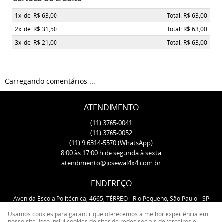
1x
de
R$ 63,00
Total: R$ 63,00
2x
de
R$ 31,50
Total: R$ 63,00
3x
de
R$ 21,00
Total: R$ 63,00
Carregando comentários ...
ATENDIMENTO
(11)
3765-0041
(11)
3765-0052
(11)
9.6314-5570
(WhatsApp)
8:00 às 17:00 h de segunda à sexta
atendimento@josewal4x4.com.br
ENDEREÇO
Avenida Escola Politécnica, 4665, TÉRREO
-
Rio Pequeno, São Paulo
-
SP
CEP: 05350-000
Usamos cookies para garantir que oferecemos a melhor experiência em
nosso site. Isso inclui cookies de sites de redes sociais de terceiros e