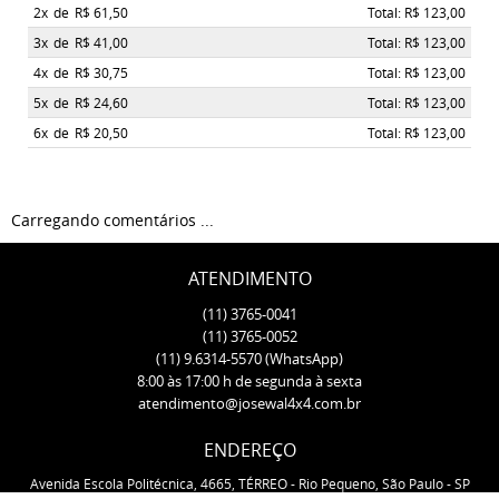
2x
de
R$ 61,50
Total: R$ 123,00
3x
de
R$ 41,00
Total: R$ 123,00
4x
de
R$ 30,75
Total: R$ 123,00
5x
de
R$ 24,60
Total: R$ 123,00
6x
de
R$ 20,50
Total: R$ 123,00
Carregando comentários ...
ATENDIMENTO
(11)
3765-0041
(11)
3765-0052
(11)
9.6314-5570
(WhatsApp)
8:00 às 17:00 h de segunda à sexta
atendimento@josewal4x4.com.br
ENDEREÇO
Avenida Escola Politécnica, 4665, TÉRREO
-
Rio Pequeno, São Paulo
-
SP