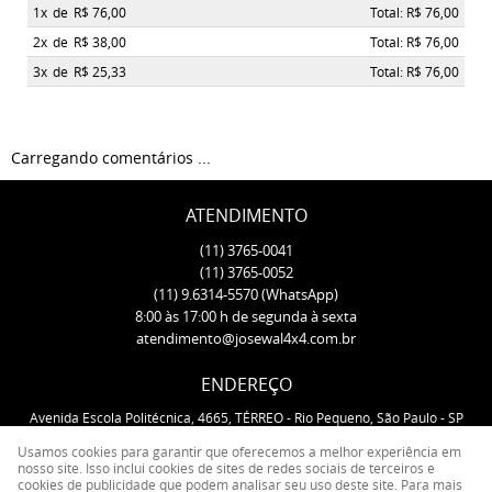
1x
de
R$ 76,00
Total: R$ 76,00
2x
de
R$ 38,00
Total: R$ 76,00
3x
de
R$ 25,33
Total: R$ 76,00
Carregando comentários ...
ATENDIMENTO
(11)
3765-0041
(11)
3765-0052
(11)
9.6314-5570
(WhatsApp)
8:00 às 17:00 h de segunda à sexta
atendimento@josewal4x4.com.br
ENDEREÇO
Avenida Escola Politécnica, 4665, TÉRREO
-
Rio Pequeno, São Paulo
-
SP
CEP: 05350-000
Usamos cookies para garantir que oferecemos a melhor experiência em
nosso site. Isso inclui cookies de sites de redes sociais de terceiros e
cookies de publicidade que podem analisar seu uso deste site. Para mais