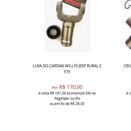
LUVA DO CARDAN WILLYS JEEP RURAL E
CRU
F75
R$ 170,00
Por
à vista
R$ 161,50
economize
5%
no
à v
PagHiper ou Pix
ou em
6x
de
R$ 28,33