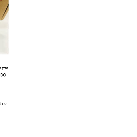
 F75
 DO
%
no