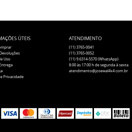
MAÇÕES ÚTEIS
ATENDIMENTO
omprar
(11)
3765-0041
 Devoluções
(11)
3765-0052
de Uso
(11)
9.6314-5570
(WhatsApp)
 Entrega
8:00 às 17:00 h de segunda à sexta
ça
atendimento@josewal4x4.com.br
de Privacidade