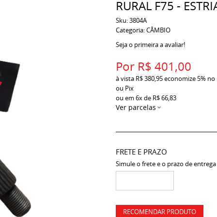
RURAL F75 - ESTRI
Sku:
3804A
Categoria:
CÂMBIO
Seja o primeira a avaliar!
Por
R$ 401,00
à vista
R$ 380,95
economize
5%
no
ou Pix
ou em
6x
de
R$ 66,83
Ver parcelas
FRETE E PRAZO
Simule o frete e o prazo de entrega
RECOMENDAR PRODUTO