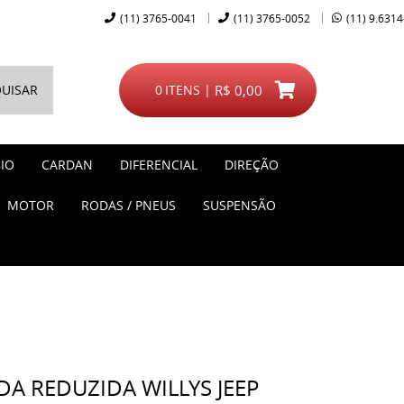
(11)
3765-0041
(11)
3765-0052
(11)
9.6314
UISAR
0
ITENS
R$ 0,00
IO
CARDAN
DIFERENCIAL
DIREÇÃO
MOTOR
RODAS / PNEUS
SUSPENSÃO
A REDUZIDA WILLYS JEEP