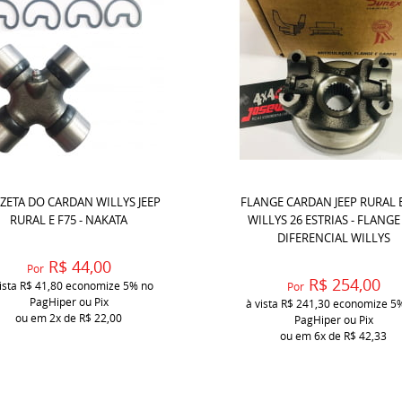
ZETA DO CARDAN WILLYS JEEP
FLANGE CARDAN JEEP RURAL E
RURAL E F75 - NAKATA
WILLYS 26 ESTRIAS - FLANGE
DIFERENCIAL WILLYS
R$ 44,00
Por
R$ 254,00
ista
R$ 41,80
economize
5%
no
Por
PagHiper ou Pix
à vista
R$ 241,30
economize
5
ou em
2x
de
R$ 22,00
PagHiper ou Pix
ou em
6x
de
R$ 42,33