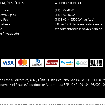
MAÇÕES ÚTEIS
ATENDIMENTO
omprar
(11)
3765-0041
 Devoluções
(11)
3765-0052
de Uso
(11)
9.6314-5570
(WhatsApp)
 Entrega
8:00 às 17:00 h de segunda à sexta
ça
atendimento@josewal4x4.com.br
de Privacidade
da Escola Politécnica, 4665, TÉRREO
-
Rio Pequeno, São Paulo
-
SP
-
CEP: 053
Josewal 4x4 Peças e Acessórios p/ Autom. Ltda EPP - CNPJ: 00.484.193/0001-0
ncia em nosso site. Isso inclui cookies de sites de redes sociais de terceiros 