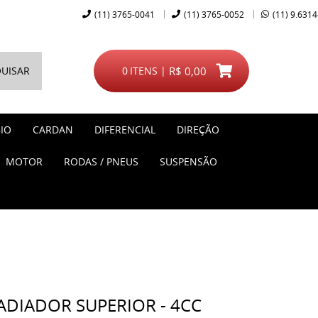
(11)
3765-0041
(11)
3765-0052
(11)
9.6314
UISAR
0
ITENS
R$ 0,00
IO
CARDAN
DIFERENCIAL
DIREÇÃO
MOTOR
RODAS / PNEUS
SUSPENSÃO
DIADOR SUPERIOR - 4CC