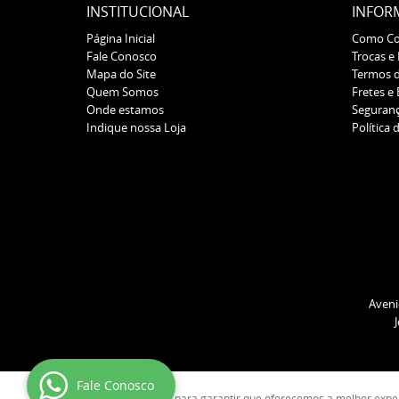
INSTITUCIONAL
INFOR
Página Inicial
Como C
Fale Conosco
Trocas e
Mapa do Site
Termos 
Quem Somos
Fretes e
Onde estamos
Seguran
Indique nossa Loja
Política 
Aveni
Fale Conosco
Usamos cookies para garantir que oferecemos a melhor experiê