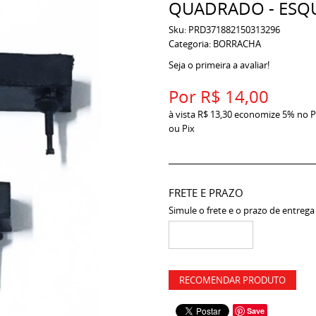
QUADRADO - ESQU
Sku:
PRD371882150313296
Categoria:
BORRACHA
Seja o primeira a avaliar!
Por
R$ 14,00
à vista
R$ 13,30
economize
5%
no P
ou Pix
FRETE E PRAZO
Simule o frete e o prazo de entrega
RECOMENDAR PRODUTO
Save