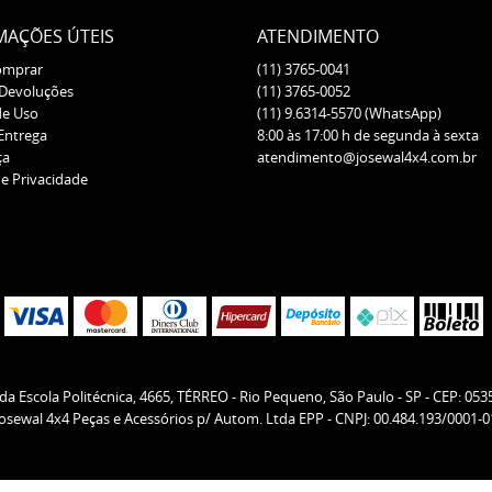
MAÇÕES ÚTEIS
ATENDIMENTO
omprar
(11)
3765-0041
 Devoluções
(11)
3765-0052
de Uso
(11)
9.6314-5570
(WhatsApp)
 Entrega
8:00 às 17:00 h de segunda à sexta
ça
atendimento@josewal4x4.com.br
de Privacidade
da Escola Politécnica, 4665, TÉRREO
-
Rio Pequeno, São Paulo
-
SP
-
CEP: 053
Josewal 4x4 Peças e Acessórios p/ Autom. Ltda EPP - CNPJ: 00.484.193/0001-0