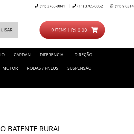
(11)
3765-0041
(11)
3765-0052
(11)
9.6314
UISAR
0
ITENS
R$ 0,00
IO
CARDAN
DIFERENCIAL
DIREÇÃO
MOTOR
RODAS / PNEUS
SUSPENSÃO
PO BATENTE RURAL