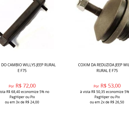
 DO CAMBIO WILLYS JEEP RURAL
COXIM DA REDUZIDA JEEP WI
E F75
RURAL E F75
R$ 72,00
R$ 53,00
Por
Por
ista
R$ 68,40
economize
5%
no
à vista
R$ 50,35
economize
5
PagHiper ou Pix
PagHiper ou Pix
ou em
3x
de
R$ 24,00
ou em
2x
de
R$ 26,50