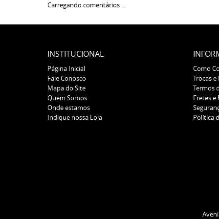
Carregando comentários ...
INSTITUCIONAL
INFOR
Página Inicial
Como C
Fale Conosco
Trocas e
Mapa do Site
Termos 
Quem Somos
Fretes e
Onde estamos
Seguran
Indique nossa Loja
Política 
Aveni