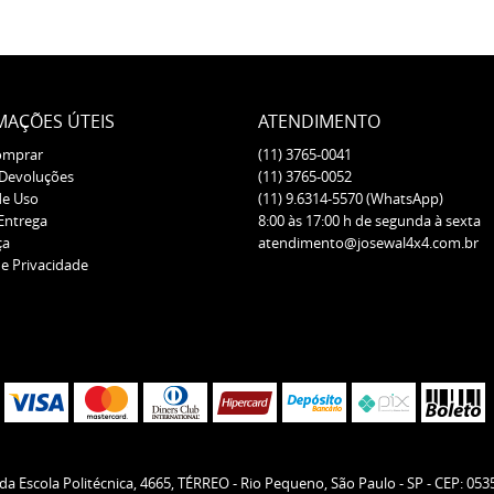
MAÇÕES ÚTEIS
ATENDIMENTO
omprar
(11)
3765-0041
 Devoluções
(11)
3765-0052
de Uso
(11)
9.6314-5570
(WhatsApp)
 Entrega
8:00 às 17:00 h de segunda à sexta
ça
atendimento@josewal4x4.com.br
de Privacidade
da Escola Politécnica, 4665, TÉRREO
-
Rio Pequeno, São Paulo
-
SP
-
CEP: 053