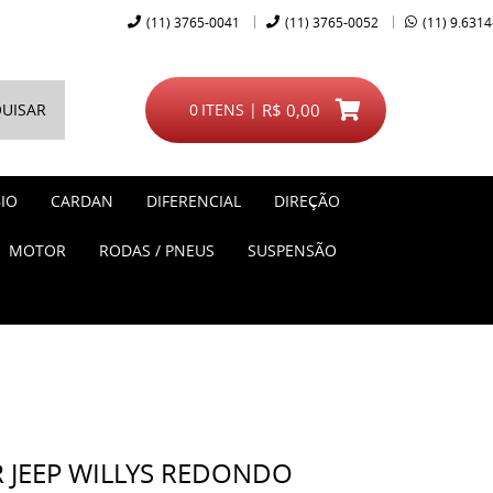
(11)
3765-0041
(11)
3765-0052
(11)
9.6314
UISAR
0
ITENS
R$ 0,00
IO
CARDAN
DIFERENCIAL
DIREÇÃO
MOTOR
RODAS / PNEUS
SUSPENSÃO
 JEEP WILLYS REDONDO