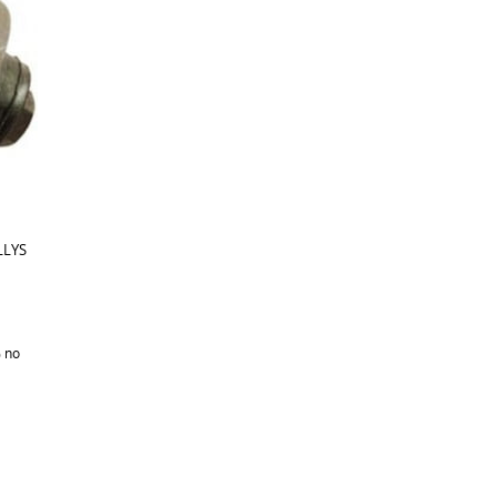
LLYS
%
no