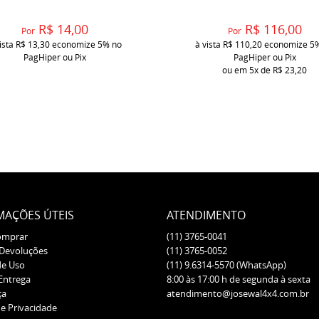
R$ 14,00
R$ 116,00
Por
Por
ista
R$ 13,30
economize
5%
no
à vista
R$ 110,20
economize
5
PagHiper ou Pix
PagHiper ou Pix
ou em
5x
de
R$ 23,20
MAÇÕES ÚTEIS
ATENDIMENTO
omprar
(11)
3765-0041
 Devoluções
(11)
3765-0052
de Uso
(11)
9.6314-5570
(WhatsApp)
 Entrega
8:00 às 17:00 h de segunda à sexta
ça
atendimento@josewal4x4.com.br
de Privacidade