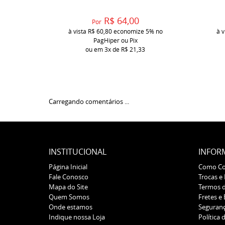
R$ 64,00
Por
à vista
R$ 60,80
economize
5%
no
à v
PagHiper ou Pix
ou em
3x
de
R$ 21,33
Carregando comentários ...
INSTITUCIONAL
INFOR
Página Inicial
Como C
Fale Conosco
Trocas e
Mapa do Site
Termos 
Quem Somos
Fretes e
Onde estamos
Seguran
Indique nossa Loja
Política 