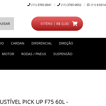
(11)
3765-0041
(11)
3765-0052
(11)
9.6314
UISAR
0
ITENS
R$ 0,00
IO
CARDAN
DIFERENCIAL
DIREÇÃO
MOTOR
RODAS / PNEUS
SUSPENSÃO
TÍVEL PICK UP F75 60L -