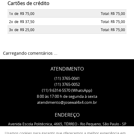
Cartões de crédito
1x
de
R$ 75,00
Total: R$ 75,00
2x
de
R$ 37,50
Total: R$ 75,00
3x
de
R$ 25,00
Total: R$ 75,00
Carregando comentários ...
ATENDIMENTO
(11)
3765-0041
(11)
3765-0052
(11)
9.6314-5570
(WhatsApp)
8:00 às 17:00 h de segunda à sexta
atendimento@josewal4x4.com.br
ENDEREÇO
Avenida Escola Politécnica, 4665, TÉRREO
-
Rio Pequeno, São Paulo
-
SP
CEP: 05350-000
Usamos cookies para garantir que oferecemos a melhor experiência em