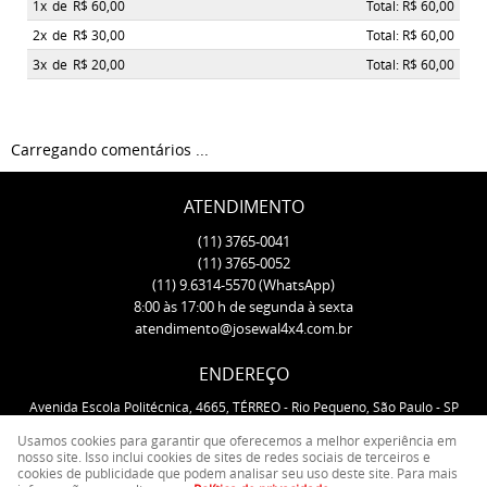
1x
de
R$ 60,00
Total: R$ 60,00
2x
de
R$ 30,00
Total: R$ 60,00
3x
de
R$ 20,00
Total: R$ 60,00
Carregando comentários ...
ATENDIMENTO
(11)
3765-0041
(11)
3765-0052
(11)
9.6314-5570
(WhatsApp)
8:00 às 17:00 h de segunda à sexta
atendimento@josewal4x4.com.br
ENDEREÇO
Avenida Escola Politécnica, 4665, TÉRREO
-
Rio Pequeno, São Paulo
-
SP
CEP: 05350-000
Usamos cookies para garantir que oferecemos a melhor experiência em
nosso site. Isso inclui cookies de sites de redes sociais de terceiros e
cookies de publicidade que podem analisar seu uso deste site. Para mais
LOJA VIRTUAL CRIADA POR