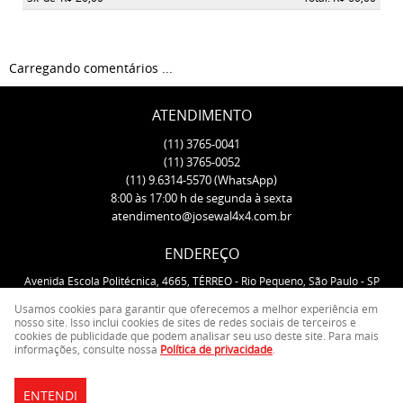
Carregando comentários ...
ATENDIMENTO
(11)
3765-0041
(11)
3765-0052
(11)
9.6314-5570
(WhatsApp)
8:00 às 17:00 h de segunda à sexta
atendimento@josewal4x4.com.br
ENDEREÇO
Avenida Escola Politécnica, 4665, TÉRREO
-
Rio Pequeno, São Paulo
-
SP
CEP: 05350-000
Usamos cookies para garantir que oferecemos a melhor experiência em
nosso site. Isso inclui cookies de sites de redes sociais de terceiros e
cookies de publicidade que podem analisar seu uso deste site. Para mais
LOJA VIRTUAL CRIADA POR
informações, consulte nossa
Política de privacidade
.
ENTENDI