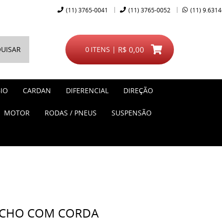
(11)
3765-0041
(11)
3765-0052
(11)
9.6314
UISAR
0
ITENS
R$ 0,00
IO
CARDAN
DIFERENCIAL
DIREÇÃO
MOTOR
RODAS / PNEUS
SUSPENSÃO
NCHO COM CORDA