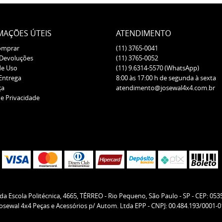
MAÇÕES ÚTEIS
ATENDIMENTO
omprar
(11)
3765-0041
 Devoluções
(11)
3765-0052
de Uso
(11)
9.6314-5570
(WhatsApp)
 Entrega
8:00 às 17:00 h de segunda à sexta
ça
atendimento@josewal4x4.com.br
de Privacidade
da Escola Politécnica, 4665, TÉRREO
-
Rio Pequeno, São Paulo
-
SP
-
CEP: 053
Josewal 4x4 Peças e Acessórios p/ Autom. Ltda EPP - CNPJ: 00.484.193/0001-0