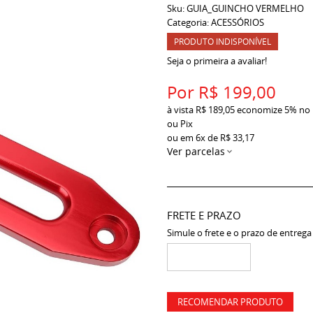
Sku:
GUIA_GUINCHO VERMELHO
Categoria:
ACESSÓRIOS
PRODUTO INDISPONÍVEL
Seja o primeira a avaliar!
Por
R$ 199,00
à vista
R$ 189,05
economize
5%
no
ou Pix
ou em
6x
de
R$ 33,17
Ver parcelas
FRETE E PRAZO
Simule o frete e o prazo de entrega
RECOMENDAR PRODUTO