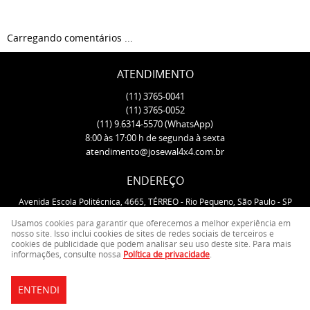
Carregando comentários ...
ATENDIMENTO
(11)
3765-0041
(11)
3765-0052
(11)
9.6314-5570
(WhatsApp)
8:00 às 17:00 h de segunda à sexta
atendimento@josewal4x4.com.br
ENDEREÇO
Avenida Escola Politécnica, 4665, TÉRREO
-
Rio Pequeno, São Paulo
-
SP
CEP: 05350-000
Usamos cookies para garantir que oferecemos a melhor experiência em
nosso site. Isso inclui cookies de sites de redes sociais de terceiros e
cookies de publicidade que podem analisar seu uso deste site. Para mais
LOJA VIRTUAL CRIADA POR
informações, consulte nossa
Política de privacidade
.
ENTENDI