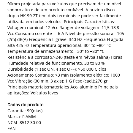
90mm projetada para veículos que precisam de um nível
sonoro alto e de um produto confiável. A buzina disco
dupla HK 99 2T tem dois terminais e pode ser facilmente
utilizada em todos veículos. Principais Características:
Voltagem nominal: 12 Vcc Ranger de voltagem: 11,5-13,8
Vcc Consumo corrente: = 6 A Nível de pressão sonora:=105
(2m) dB(A) Frequência L grave: 340 Hz Frequência H aguda:
alta 425 Hz Temperatura operacional:-30° to +80° °C
Temperatura de armazenamento: -30° to +80° °C
Resistência à corrosão:>240 (teste em névoa salina) Horas
Humidade relativa de funcionamento: 30 to 80 %
Durabilidade (1 sec ON, 4 sec OFF): >50 000 Ciclos
Acionamento Continuo: >3 min Isolamento elétrico: 1000
Vcc Vibração (30 min, 3 axis): 1 G Peso (cad.):270 gr
Principais materiais:materiales Aço, aluminio Principais
aplicações: Veículos leves
Dados do produto
Garantia: 90(dias)
Marca: FIAMM
NCM: 8512.30.00
EAN: