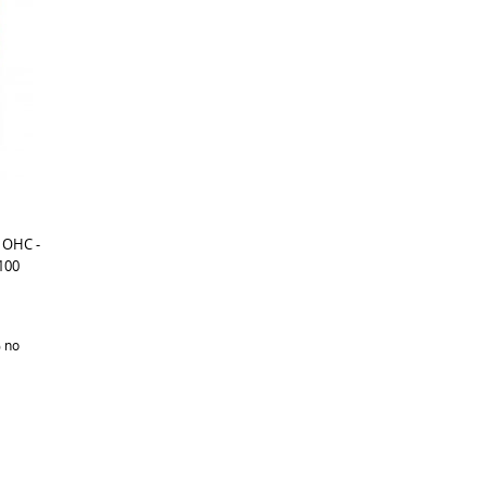
 OHC -
100
%
no