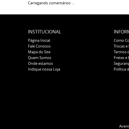
Carregando comentários ...
INSTITUCIONAL
INFOR
Página Inicial
Como C
Fale Conosco
Trocas e
Mapa do Site
Termos 
Quem Somos
Fretes e
Onde estamos
Seguran
Indique nossa Loja
Política 
Aveni