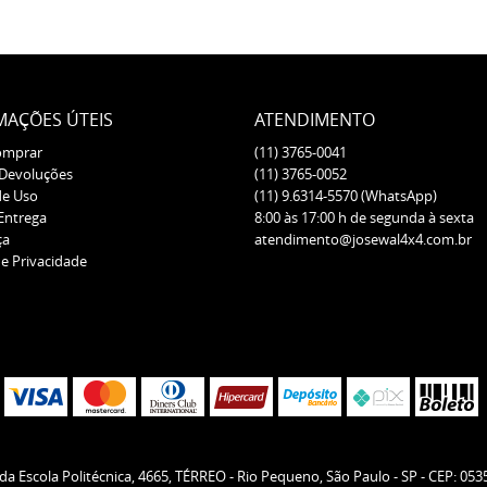
MAÇÕES ÚTEIS
ATENDIMENTO
omprar
(11)
3765-0041
 Devoluções
(11)
3765-0052
de Uso
(11)
9.6314-5570
(WhatsApp)
 Entrega
8:00 às 17:00 h de segunda à sexta
ça
atendimento@josewal4x4.com.br
de Privacidade
da Escola Politécnica, 4665, TÉRREO
-
Rio Pequeno, São Paulo
-
SP
-
CEP: 053