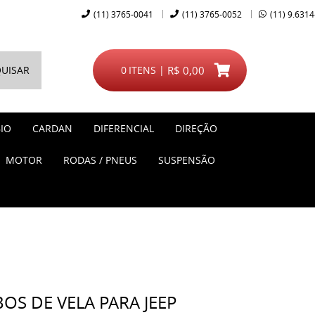
(11)
3765-0041
(11)
3765-0052
(11)
9.6314
UISAR
0
ITENS
R$ 0,00
IO
CARDAN
DIFERENCIAL
DIREÇÃO
MOTOR
RODAS / PNEUS
SUSPENSÃO
OS DE VELA PARA JEEP