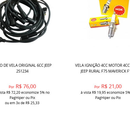
O DE VELA ORIGINAL 6CC JEEP
VELA IGNIÇÃO 4CC MOTOR 4CC
251234
JEEP RURAL F75 MAVERICK F
R$ 76,00
R$ 21,00
Por
Por
ista
R$ 72,20
economize
5%
no
à vista
R$ 19,95
economize
5
PagHiper ou Pix
PagHiper ou Pix
ou em
3x
de
R$ 25,33