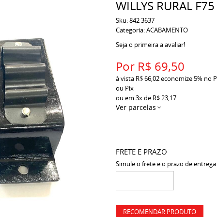
WILLYS RURAL F75 
Sku:
842 3637
Categoria:
ACABAMENTO
Seja o primeira a avaliar!
Por
R$ 69,50
à vista
R$ 66,02
economize
5%
no P
ou Pix
ou em
3x
de
R$ 23,17
Ver parcelas
FRETE E PRAZO
Simule o frete e o prazo de entrega
RECOMENDAR PRODUTO