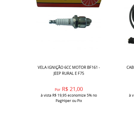
VELA IGNIÇÃO 6CC MOTOR BF161 -
CAB
JEEP RURAL E F75
R$ 21,00
Por
à vista
R$ 19,95
economize
5%
no
à v
PagHiper ou Pix