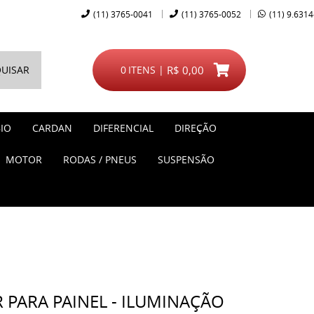
(11)
3765-0041
(11)
3765-0052
(11)
9.6314
UISAR
0
ITENS
R$ 0,00
IO
CARDAN
DIFERENCIAL
DIREÇÃO
MOTOR
RODAS / PNEUS
SUSPENSÃO
 PARA PAINEL - ILUMINAÇÃO