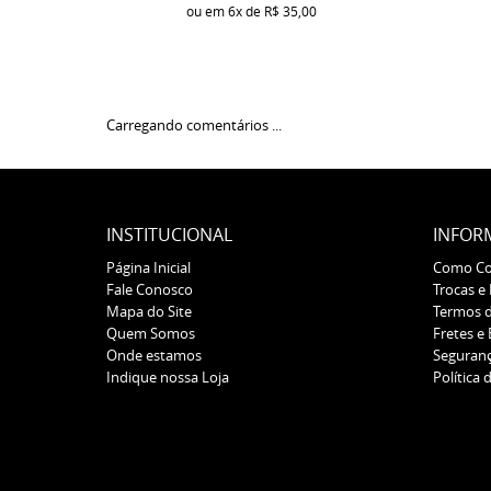
ou em
6x
de
R$ 35,00
Carregando comentários ...
INSTITUCIONAL
INFOR
Página Inicial
Como C
Fale Conosco
Trocas e
Mapa do Site
Termos 
Quem Somos
Fretes e
Onde estamos
Seguran
Indique nossa Loja
Política 