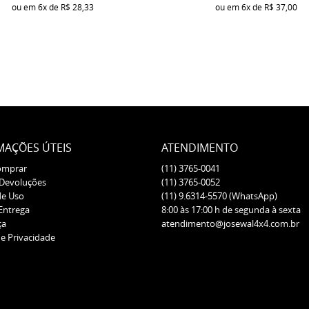
ou em
6x
de
R$ 28,33
ou em
6x
de
R$ 37,00
MAÇÕES ÚTEIS
ATENDIMENTO
omprar
(11)
3765-0041
 Devoluções
(11)
3765-0052
de Uso
(11)
9.6314-5570
(WhatsApp)
 Entrega
8:00 às 17:00 h de segunda à sexta
ça
atendimento@josewal4x4.com.br
de Privacidade