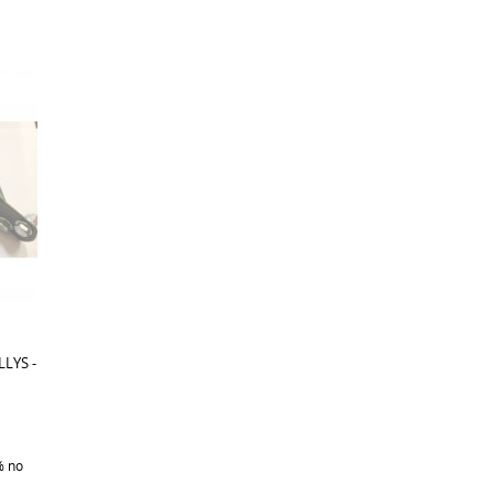
LLYS -
%
no