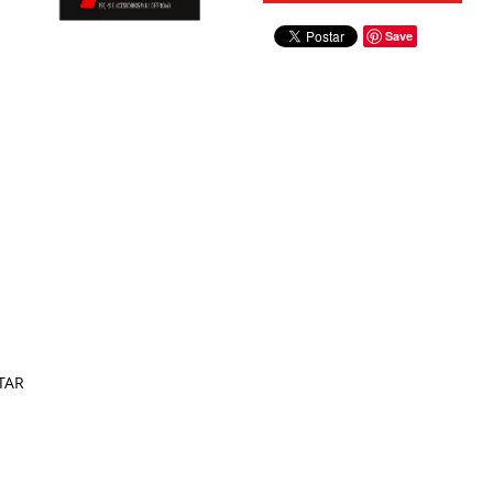
Save
TAR