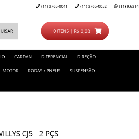
(11)
3765-0041
(11)
3765-0052
(11)
9.6314
UISAR
0
ITENS
R$ 0,00
IO
CARDAN
DIFERENCIAL
DIREÇÃO
MOTOR
RODAS / PNEUS
SUSPENSÃO
ILLYS CJ5 - 2 PÇS