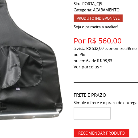
Sku:
PORTA_CJ5
Categoria:
ACABAMENTO
PRODUTO INDISPONÍVEL
Seja o primeira a avaliar!
Por
R$ 560,00
à vista
R$ 532,00
economize
5%
no
ou Pix
ou em
6x
de
R$ 93,33
Ver parcelas
FRETE E PRAZO
Simule o frete e o prazo de entrega
RECOMENDAR PRODUTO