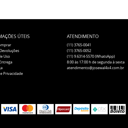
MAÇÕES ÚTEIS
ATENDIMENTO
omprar
(11)
3765-0041
 Devoluções
(11)
3765-0052
de Uso
(11)
9.6314-5570
(WhatsApp)
 Entrega
8:00 às 17:00 h de segunda à sexta
ça
atendimento@josewal4x4.com.br
de Privacidade