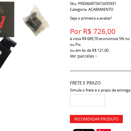
Sku:
PRD064973415435931
Categoria:
ACABAMENTO
Seja o primeira a avaliar!
Por
R$ 726,00
à vista
R$ 689,70
economize
5%
no
ou Pix
ou em
6x
de
R$ 121,00
Ver parcelas
FRETE E PRAZO
Simule o frete e o prazo de entrega
RECOMENDAR PRODUTO