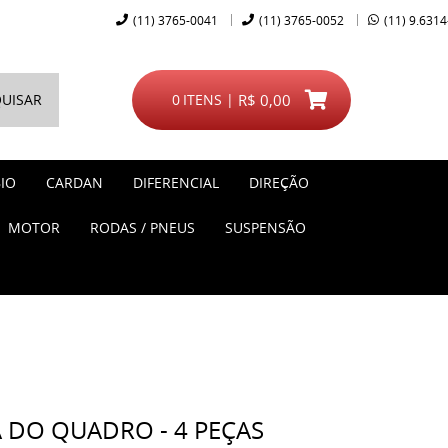
(11)
3765-0041
(11)
3765-0052
(11)
9.6314
UISAR
0
ITENS
R$ 0,00
IO
CARDAN
DIFERENCIAL
DIREÇÃO
MOTOR
RODAS / PNEUS
SUSPENSÃO
A DO QUADRO - 4 PEÇAS