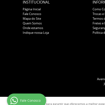
INSTITUCIONAL
INFOR
Página Inicial
Como C
Fale Conosco
Trocas e
Mapa do Site
Termos 
Quem Somos
Fretes e
Onde estamos
Seguran
Indique nossa Loja
Política 
Aveni
Fale Conosco
Usamos cookies para garantir que oferecemos a melhor experiê