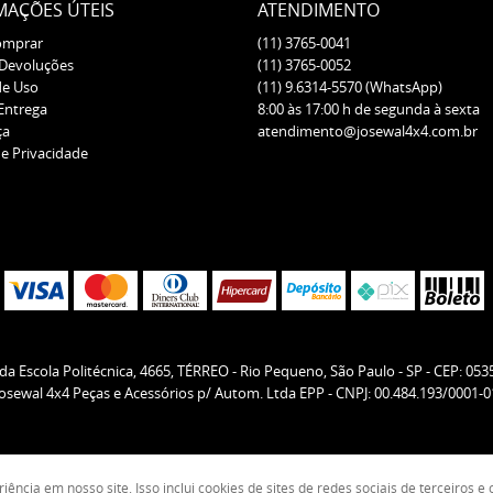
MAÇÕES ÚTEIS
ATENDIMENTO
omprar
(11)
3765-0041
 Devoluções
(11)
3765-0052
de Uso
(11)
9.6314-5570
(WhatsApp)
 Entrega
8:00 às 17:00 h de segunda à sexta
ça
atendimento@josewal4x4.com.br
de Privacidade
da Escola Politécnica, 4665, TÉRREO
-
Rio Pequeno, São Paulo
-
SP
-
CEP: 053
Josewal 4x4 Peças e Acessórios p/ Autom. Ltda EPP - CNPJ: 00.484.193/0001-0
ncia em nosso site. Isso inclui cookies de sites de redes sociais de terceiros 