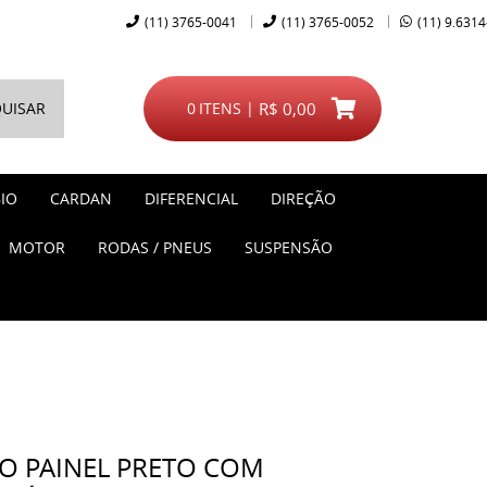
(11)
3765-0041
(11)
3765-0052
(11)
9.6314
UISAR
0
ITENS
R$ 0,00
IO
CARDAN
DIFERENCIAL
DIREÇÃO
MOTOR
RODAS / PNEUS
SUSPENSÃO
O PAINEL PRETO COM