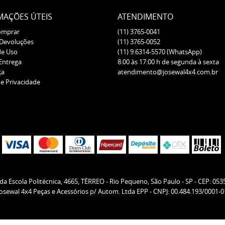
MAÇÕES ÚTEIS
ATENDIMENTO
omprar
(11)
3765-0041
 Devoluções
(11)
3765-0052
de Uso
(11)
9.6314-5570
(WhatsApp)
 Entrega
8:00 às 17:00 h de segunda à sexta
ça
atendimento@josewal4x4.com.br
de Privacidade
da Escola Politécnica, 4665, TÉRREO
-
Rio Pequeno, São Paulo
-
SP
-
CEP: 053
Josewal 4x4 Peças e Acessórios p/ Autom. Ltda EPP - CNPJ: 00.484.193/0001-0