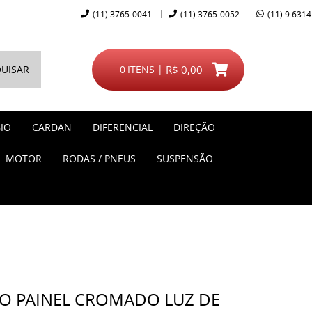
(11)
3765-0041
(11)
3765-0052
(11)
9.6314
UISAR
0
ITENS
R$ 0,00
IO
CARDAN
DIFERENCIAL
DIREÇÃO
MOTOR
RODAS / PNEUS
SUSPENSÃO
O PAINEL CROMADO LUZ DE