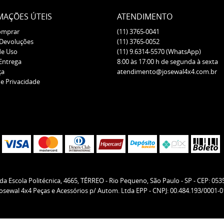
MAÇÕES ÚTEIS
ATENDIMENTO
omprar
(11)
3765-0041
 Devoluções
(11)
3765-0052
de Uso
(11)
9.6314-5570
(WhatsApp)
 Entrega
8:00 às 17:00 h de segunda à sexta
ça
atendimento@josewal4x4.com.br
de Privacidade
da Escola Politécnica, 4665, TÉRREO
-
Rio Pequeno, São Paulo
-
SP
-
CEP: 053
Josewal 4x4 Peças e Acessórios p/ Autom. Ltda EPP - CNPJ: 00.484.193/0001-0