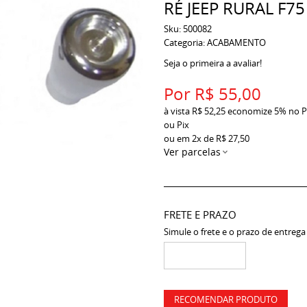
RÉ JEEP RURAL F75
Sku:
500082
Categoria:
ACABAMENTO
Seja o primeira a avaliar!
Por
R$ 55,00
à vista
R$ 52,25
economize
5%
no P
ou Pix
ou em
2x
de
R$ 27,50
Ver parcelas
FRETE E PRAZO
Simule o frete e o prazo de entrega
RECOMENDAR PRODUTO