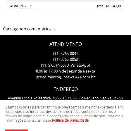
6x
de
R$ 23,50
Total: R$ 141,00
Carregando comentários ...
ATENDIMENTO
(11)
3765-0041
(11)
3765-0052
(11)
9.6314-5570
(WhatsApp)
8:00 às 17:00 h de segunda à sexta
atendimento@josewal4x4.com.br
ENDEREÇO
Avenida Escola Politécnica, 4665, TÉRREO
-
Rio Pequeno, São Paulo
-
SP
CEP: 05350-000
Usamos cookies para garantir que oferecemos a melhor experiência em
nosso site. Isso inclui cookies de sites de redes sociais de terceiros e
cookies de publicidade que podem analisar seu uso deste site. Para mais
LOJA VIRTUAL CRIADA POR
informações, consulte nossa
Política de privacidade
.