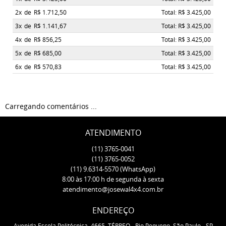
2x
de
R$ 1.712,50
Total: R$ 3.425,00
3x
de
R$ 1.141,67
Total: R$ 3.425,00
4x
de
R$ 856,25
Total: R$ 3.425,00
5x
de
R$ 685,00
Total: R$ 3.425,00
6x
de
R$ 570,83
Total: R$ 3.425,00
Carregando comentários ...
ATENDIMENTO
(11)
3765-0041
(11)
3765-0052
(11)
9.6314-5570
(WhatsApp)
8:00 às 17:00 h de segunda à sexta
atendimento@josewal4x4.com.br
ENDEREÇO
Avenida Escola Politécnica, 4665, TÉRREO
-
Rio Pequeno, São Paulo
-
SP