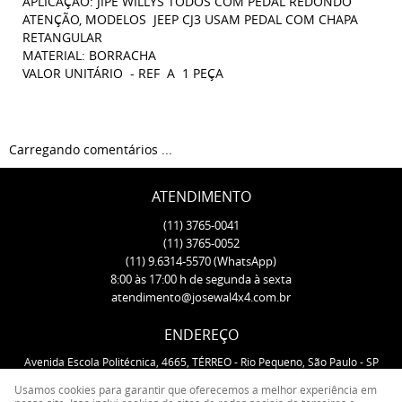
APLICAÇÃO: JIPE WILLYS TODOS COM PEDAL REDONDO
ATENÇÃO, MODELOS JEEP CJ3 USAM PEDAL COM CHAPA
RETANGULAR
MATERIAL: BORRACHA
VALOR UNITÁRIO - REF A 1 PEÇA
Carregando comentários ...
ATENDIMENTO
(11)
3765-0041
(11)
3765-0052
(11)
9.6314-5570
(WhatsApp)
8:00 às 17:00 h de segunda à sexta
atendimento@josewal4x4.com.br
ENDEREÇO
Avenida Escola Politécnica, 4665, TÉRREO
-
Rio Pequeno, São Paulo
-
SP
CEP: 05350-000
Usamos cookies para garantir que oferecemos a melhor experiência em